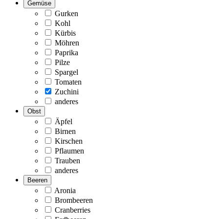
Gemüse
Gurken
Kohl
Kürbis
Möhren
Paprika
Pilze
Spargel
Tomaten
Zuchini
anderes
Obst
Äpfel
Birnen
Kirschen
Pflaumen
Trauben
anderes
Beeren
Aronia
Brombeeren
Cranberries