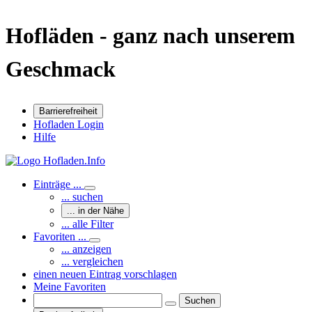
Hofläden - ganz nach unserem
Geschmack
Barrierefreiheit
Hofladen Login
Hilfe
Einträge ...
... suchen
... in der Nähe
... alle Filter
Favoriten ...
... anzeigen
... vergleichen
einen neuen Eintrag vorschlagen
Meine Favoriten
Suchen