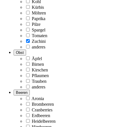
Kohl
Kürbis
Möhren
Paprika
Pilze
Spargel
Tomaten
Zuchini
anderes
Obst
Äpfel
Birnen
Kirschen
Pflaumen
Trauben
anderes
Beeren
Aronia
Brombeeren
Cranberries
Erdbeeren
Heidelbeeren
Himbeeren