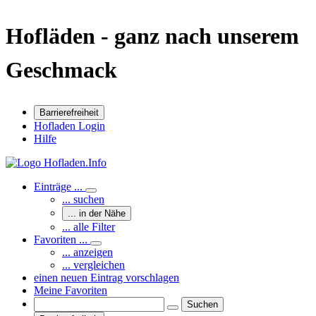
Hofläden - ganz nach unserem
Geschmack
Barrierefreiheit
Hofladen Login
Hilfe
Einträge ...
... suchen
... in der Nähe
... alle Filter
Favoriten ...
... anzeigen
... vergleichen
einen neuen Eintrag vorschlagen
Meine Favoriten
Suchen