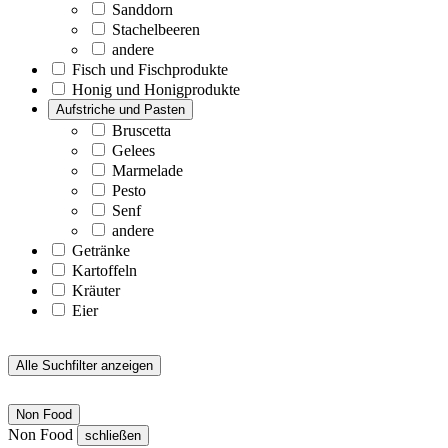
Sanddorn
Stachelbeeren
andere
Fisch und Fischprodukte
Honig und Honigprodukte
Aufstriche und Pasten
Bruscetta
Gelees
Marmelade
Pesto
Senf
andere
Getränke
Kartoffeln
Kräuter
Eier
Alle Suchfilter anzeigen
Non Food
Non Food
schließen