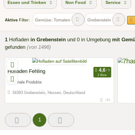
Essen und Trinken
Non Food
Service
Aktive
Filter:
Gemüse: Tomaten
Grebenstein
1
Hofladen
in Grebenstein
und 0 in Umgebung
mit Gemü
gefunden
(von 1496)
Hofladen Fehling
2 Bew.
Regionale Produkte
34393 Grebenstein, Hessen, Deutschland
-77
1