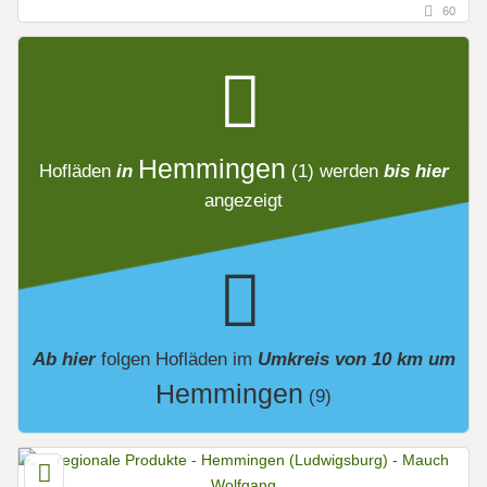
60
Hemmingen
Hofläden
in
(1)
werden
bis hier
angezeigt
Ab hier
folgen
Hofläden
im
Umkreis von 10 km um
Hemmingen
(9)