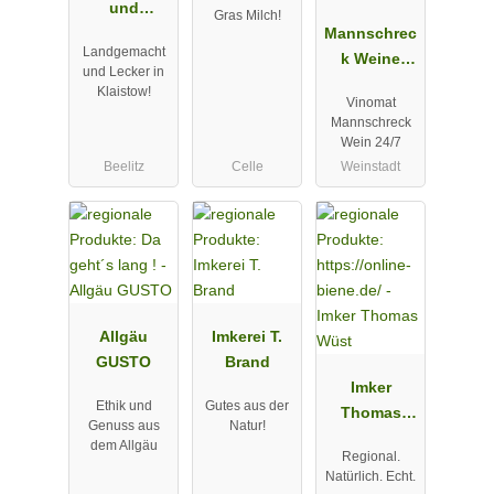
und
Gras Milch!
Erlebnishof
Mannschrec
Landgemacht
Klaistow
k Weine
und Lecker in
Vinomat 24/7
Klaistow!
Vinomat
(Weinautom
Mannschreck
at)
Wein 24/7
Beelitz
Celle
Weinstadt
Allgäu
Imkerei T.
GUSTO
Brand
Imker
Ethik und
Gutes aus der
Thomas
Genuss aus
Natur!
Wüst
dem Allgäu
Regional.
Natürlich. Echt.