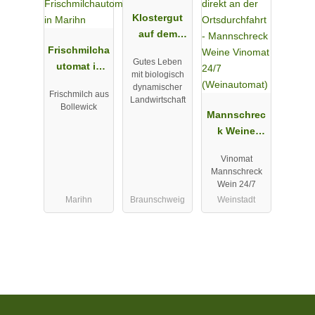
Klostergut
auf dem
Frischmilcha
Altstadtmark
Gutes Leben
utomat in
t
mit biologisch
Marihn
dynamischer
Frischmilch aus
Landwirtschaft
Bollewick
Mannschrec
k Weine
Vinomat 24/7
Vinomat
(Weinautom
Mannschreck
at)
Wein 24/7
Marihn
Braunschweig
Weinstadt