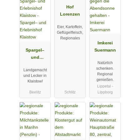
Hof
Lorenzen
Eier, Kartoffeln,
Geflügelfleisch,
Regionales
Imkerei
Spargel–
Suermann
und
Natürlich
Erlebnishof
schenken.
Landgemacht
Klaistow
Regional
und Lecker in
genießen.
Klaistow!
Lippetal -
Beelitz
Schlitz
Lippborg