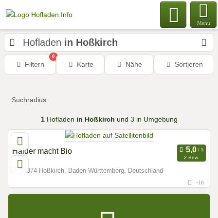
Menu
Hofladen
in Hoßkirch
0
Filtern
Karte
Nähe
Sortieren
Suchradius:
1
Hofladen
in Hoßkirch
und 3 in Umgebung
Halder macht Bio
2 Bew.
88374 Hoßkirch, Baden-Württemberg, Deutschland
-16