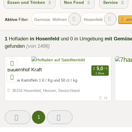
Essen und Trinken
Non Food
Service
Aktive
Filter:
Gemüse: Möhren
Hosenfeld
alle
1
Hofladen
in Hosenfeld
und 0 in Umgebung
mit Gemüse
gefunden
(von 1496)
Bauernhof Kraft
1 Bew.
Frische Kartoffeln 1 € / Kg und 50 ct / kg
36154 Hosenfeld, Hessen, Deutschland
11
1