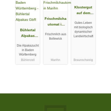
Klostergut
auf dem
Frischmilcha
Altstadtmark
Gutes Leben
utomat in
t
mit biologisch
Bühlertal
Marihn
dynamischer
Frischmilch aus
Alpakas
Landwirtschaft
Bollewick
GbR
Die Alpakazucht
in Baden
Württemberg
Bühlerzell
Marihn
Braunschweig