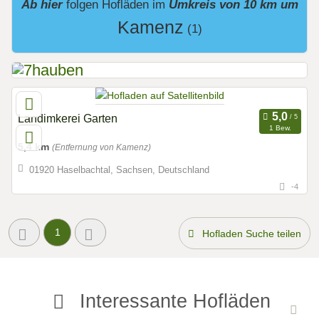
Ab hier
folgen
Hofläden
im
Umkreis von 10 km um
Kamenz
(1)
Landimkerei Garten
1 Bew.
5,4 km
(Entfernung von Kamenz)
01920 Haselbachtal, Sachsen, Deutschland
-4
1
Hofladen Suche teilen
Interessante Hofläden