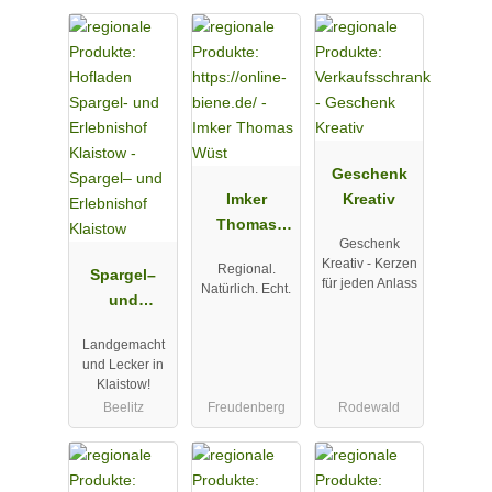
Geschenk
Imker
Kreativ
Thomas
Geschenk
Wüst
Kreativ - Kerzen
Regional.
Spargel–
für jeden Anlass
Natürlich. Echt.
und
Erlebnishof
Landgemacht
Klaistow
und Lecker in
Klaistow!
Beelitz
Freudenberg
Rodewald