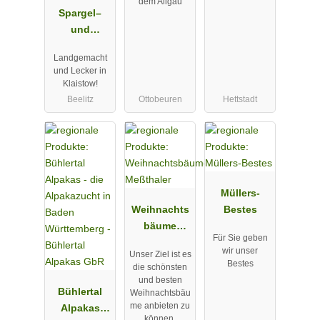
dem Allgäu
Spargel–
und
Erlebnishof
Landgemacht
Klaistow
und Lecker in
Klaistow!
Beelitz
Ottobeuren
Hettstadt
Müllers-
Weihnachts
Bestes
bäume
Für Sie geben
Meßthaler
wir unser
Unser Ziel ist es
Bestes
die schönsten
und besten
Bühlertal
Weihnachtsbäu
me anbieten zu
Alpakas
können.