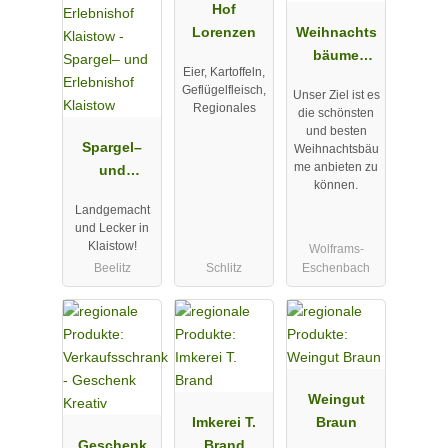
Hof
Lorenzen
Weihnachts
bäume
Eier, Kartoffeln,
Meßthaler
Geflügelfleisch,
Unser Ziel ist es
Regionales
die schönsten
und besten
Spargel–
Weihnachtsbäu
me anbieten zu
und
können.
Erlebnishof
Landgemacht
Klaistow
und Lecker in
Klaistow!
Wolframs-
Beelitz
Schlitz
Eschenbach
Weingut
Imkerei T.
Braun
Geschenk
Brand