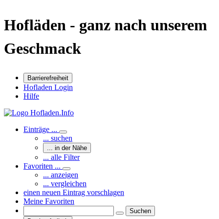
Hofläden - ganz nach unserem
Geschmack
Barrierefreiheit
Hofladen Login
Hilfe
Einträge ...
... suchen
... in der Nähe
... alle Filter
Favoriten ...
... anzeigen
... vergleichen
einen neuen Eintrag vorschlagen
Meine Favoriten
Suchen