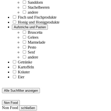
Sanddorn
Stachelbeeren
andere
Fisch und Fischprodukte
Honig und Honigprodukte
Aufstriche und Pasten
Bruscetta
Gelees
Marmelade
Pesto
Senf
andere
Getränke
Kartoffeln
Kräuter
Eier
Alle Suchfilter anzeigen
Non Food
Non Food
schließen