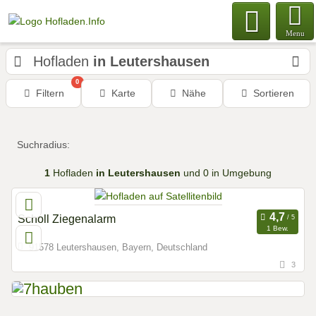
Menu
Hofladen
in Leutershausen
0
Filtern
Karte
Nähe
Sortieren
Suchradius:
1
Hofladen
in Leutershausen
und 0 in Umgebung
Scholl Ziegenalarm
1 Bew.
91578 Leutershausen, Bayern, Deutschland
3