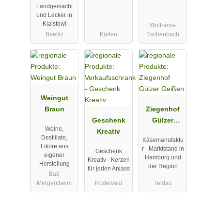
Landgemacht
Klaistow
und Lecker in
Klaistow!
Wolframs-
Beelitz
Kürten
Eschenbach
Weingut
Braun
Ziegenhof
Geschenk
Gülzer
Weine,
Kreativ
Geißen
Destiilate,
Käsemanufaktu
Liköre aus
r - Marktstand in
Geschenk
eigener
Hamburg und
Kreativ - Kerzen
Herstellung
der Region
für jeden Anlass
Bad
Mergentheim
Rodewald
Teldau