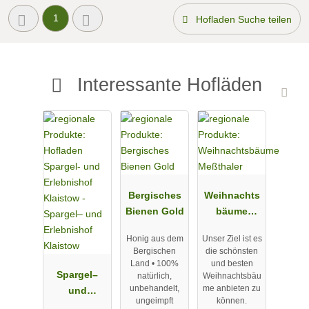
1
Hofladen Suche teilen
Interessante Hofläden
Bergisches
Weihnachts
Bienen Gold
bäume
Meßthaler
Honig aus dem
Unser Ziel ist es
Bergischen
die schönsten
Land • 100%
und besten
Spargel–
natürlich,
Weihnachtsbäu
unbehandelt,
me anbieten zu
und
ungeimpft
können.
Erlebnishof