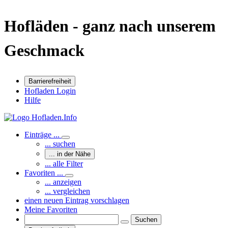
Hofläden - ganz nach unserem
Geschmack
Barrierefreiheit
Hofladen Login
Hilfe
Einträge ...
... suchen
... in der Nähe
... alle Filter
Favoriten ...
... anzeigen
... vergleichen
einen neuen Eintrag vorschlagen
Meine Favoriten
Suchen