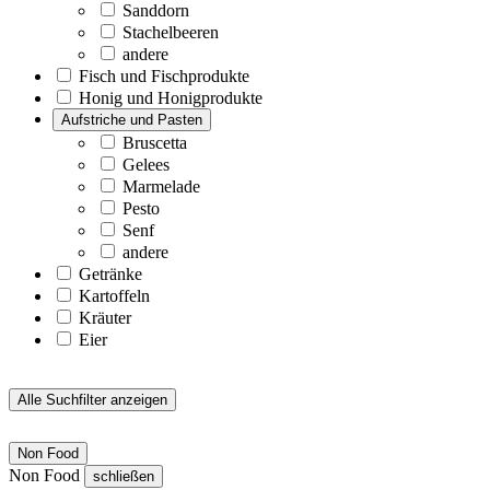
Sanddorn
Stachelbeeren
andere
Fisch und Fischprodukte
Honig und Honigprodukte
Aufstriche und Pasten
Bruscetta
Gelees
Marmelade
Pesto
Senf
andere
Getränke
Kartoffeln
Kräuter
Eier
Alle Suchfilter anzeigen
Non Food
Non Food
schließen