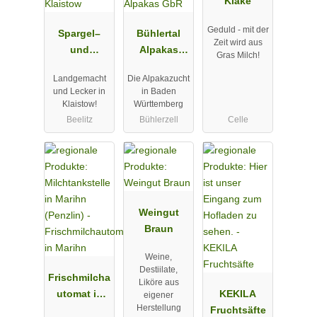
Kläke
Geduld - mit der
Spargel–
Bühlertal
Zeit wird aus
und
Alpakas
Gras Milch!
Erlebnishof
GbR
Landgemacht
Die Alpakazucht
Klaistow
und Lecker in
in Baden
Klaistow!
Württemberg
Beelitz
Bühlerzell
Celle
Weingut
Braun
Weine,
Destiilate,
Frischmilcha
Liköre aus
utomat in
KEKILA
eigener
Herstellung
Marihn
Fruchtsäfte