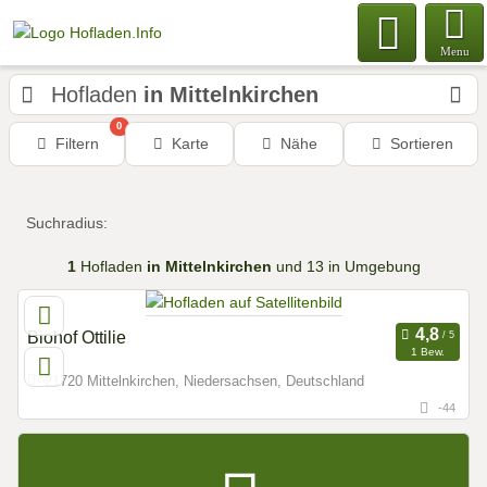
Menu
Hofladen
in Mittelnkirchen
0
Filtern
Karte
Nähe
Sortieren
Suchradius:
1
Hofladen
in Mittelnkirchen
und 13 in Umgebung
Biohof Ottilie
1 Bew.
21720 Mittelnkirchen, Niedersachsen, Deutschland
-44