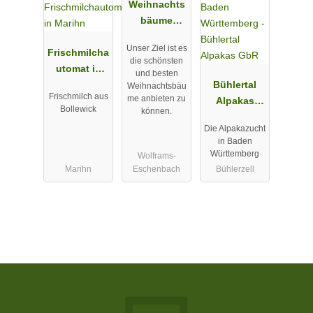
Weihnachts
bäume
Meßthaler
Unser Ziel ist es
Frischmilcha
die schönsten
utomat in
und besten
Marihn
Bühlertal
Weihnachtsbäu
Frischmilch aus
me anbieten zu
Alpakas
Bollewick
können.
GbR
Die Alpakazucht
in Baden
Württemberg
Wolframs-
Marihn
Eschenbach
Bühlerzell