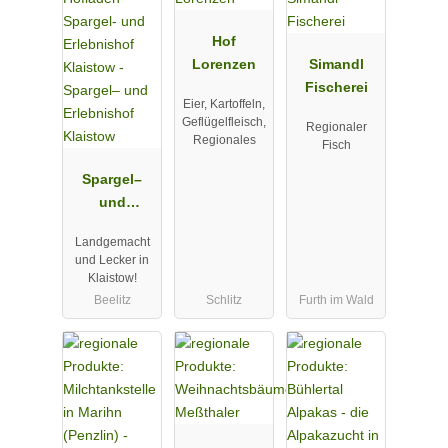
Hof
Lorenzen
Simandl
Fischerei
Eier, Kartoffeln,
Geflügelfleisch,
Regionaler
Regionales
Fisch
Spargel–
und
Erlebnishof
Landgemacht
Klaistow
und Lecker in
Klaistow!
Beelitz
Schlitz
Furth im Wald