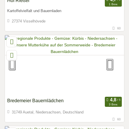
Hof Rießel
1 Bew.
Kartoffelvielfalt und Bauernladen
27374 Visselhövede
60
Bredemeier Bauernlädchen
3 Bew.
31749 Auetal, Niedersachsen, Deutschland
60