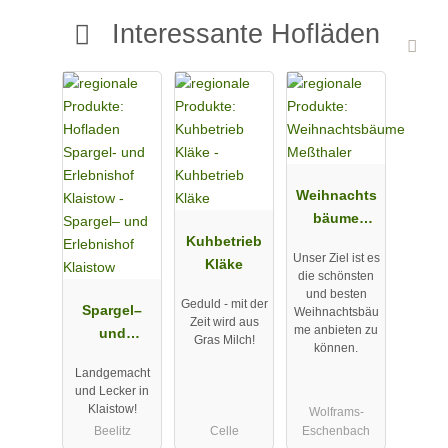
Interessante Hofläden
Weihnachts
bäume
Kuhbetrieb
Meßthaler
Unser Ziel ist es
Kläke
die schönsten
und besten
Geduld - mit der
Spargel–
Weihnachtsbäu
Zeit wird aus
me anbieten zu
und
Gras Milch!
können.
Erlebnishof
Landgemacht
Klaistow
und Lecker in
Klaistow!
Wolframs-
Beelitz
Celle
Eschenbach