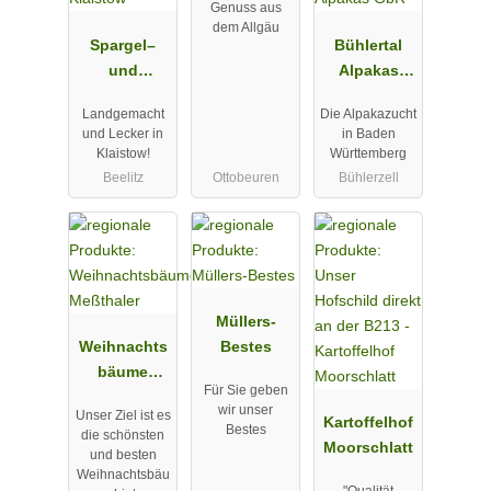
Genuss aus
dem Allgäu
Spargel–
Bühlertal
und
Alpakas
Erlebnishof
GbR
Landgemacht
Die Alpakazucht
Klaistow
und Lecker in
in Baden
Klaistow!
Württemberg
Beelitz
Ottobeuren
Bühlerzell
Müllers-
Weihnachts
Bestes
bäume
Für Sie geben
Meßthaler
wir unser
Unser Ziel ist es
Kartoffelhof
Bestes
die schönsten
Moorschlatt
und besten
Weihnachtsbäu