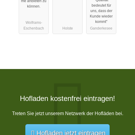
"Qualität
me anbieten zu
bedeutet für
können.
uns, dass der
Kunde wieder
kommt"
Wolframs-
Eschenbach
Holste
Ganderkesee
Hofladen kostenfrei eintragen!
Treten Sie jetzt unserem Netzwerk der Hofläden bei.
Hofladen jetzt eintragen