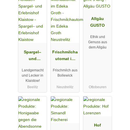
Allgäu
GUSTO
Ethik und
Genuss aus
dem Allgäu
Spargel–
Frischmilcha
und
utomat im
Erlebnishof
Edeka Groth
Landgemacht
Frischmilch aus
Klaistow
Neustrelitz
und Lecker in
Bollewick
Klaistow!
Beelitz
Neustrelitz
Ottobeuren
Hof