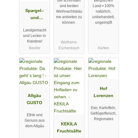
die schönsten
Bergischen
und besten
Land • 100%
Spargel–
Weihnachtsbäu
natürlich,
me anbieten zu
unbehandelt,
und
können.
ungeimpft
Erlebnishof
Landgemacht
Klaistow
und Lecker in
Klaistow!
Wolframs-
Beelitz
Eschenbach
Kürten
Hof
Allgäu
Lorenzen
GUSTO
Eier, Kartoffeln,
Geflügelfleisch,
Ethik und
Regionales
Genuss aus
KEKILA
dem Allgäu
Fruchtsäfte