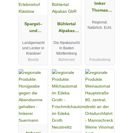
Imker
Thomas
Wüst
Regional.
Spargel–
Bühlertal
Natürlich. Echt.
und
Alpakas
Erlebnishof
GbR
Landgemacht
Die Alpakazucht
Klaistow
und Lecker in
in Baden
Klaistow!
Württemberg
Beelitz
Bühlerzell
Freudenberg
Imkerei