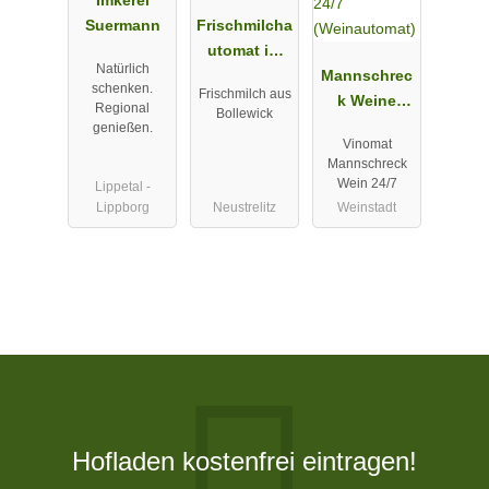
Suermann
Frischmilcha
utomat im
Natürlich
Edeka Groth
Mannschrec
schenken.
Frischmilch aus
Neustrelitz
k Weine
Regional
Bollewick
Vinomat 24/7
genießen.
Vinomat
(Weinautom
Mannschreck
at)
Wein 24/7
Lippetal -
Lippborg
Neustrelitz
Weinstadt
Hofladen kostenfrei eintragen!