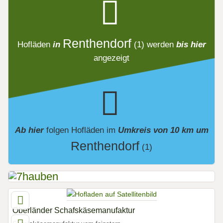
Renthendorf
Hofläden
in
(1)
werden
bis hier
angezeigt
Ab hier
folgen
Hofläden
im
Umkreis von 10 km um
Renthendorf
(1)
Oberländer Schafskäsemanufaktur