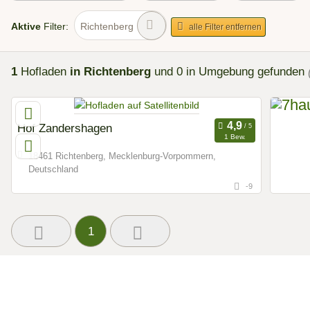
Aktive
Filter:
Richtenberg
alle Filter entfernen
1
Hofladen
in Richtenberg
und 0 in Umgebung
gefunden
Hof Zandershagen
1 Bew.
18461 Richtenberg, Mecklenburg-Vorpommern,
Deutschland
-9
1