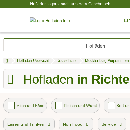
Hofläden - ganz nach unserem Geschmack
Ein
Hofläden
Hofladen-Übersicht
Deutschland
Mecklenburg-Vorpommern
Hofladen
in Richt
Milch und Käse
Fleisch und Wurst
Brot u
Essen und Trinken
Non Food
Service