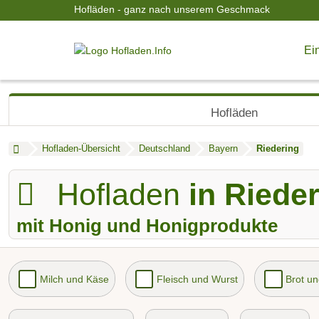
Hofläden - ganz nach unserem Geschmack
Ein
Hofläden
Hofladen-Übersicht
Deutschland
Bayern
Riedering
Hofladen
in Riede
mit Honig und Honigprodukte
Milch und Käse
Fleisch und Wurst
Brot u