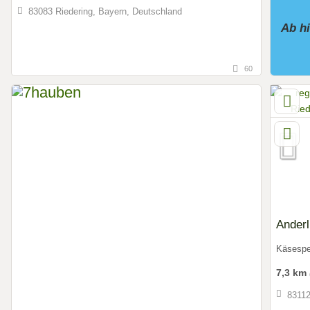
83083 Riedering, Bayern, Deutschland
Ab h
60
Ander
Käsespe
7,3 km
83112