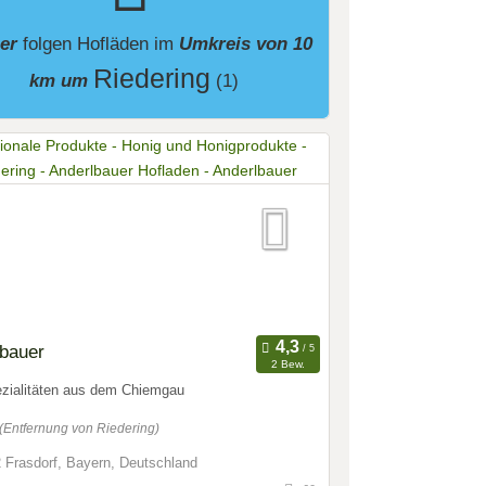
ier
folgen
Hofläden
im
Umkreis von 10
Riedering
km um
(1)
lbauer
2 Bew.
zialitäten aus dem Chiemgau
(Entfernung von Riedering)
 Frasdorf, Bayern, Deutschland