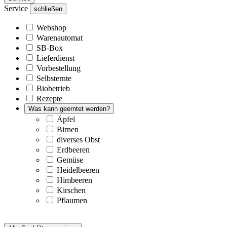
Service
schließen
Webshop
Warenautomat
SB-Box
Lieferdienst
Vorbestellung
Selbsternte
Biobetrieb
Rezepte
Was kann geerntet werden?
Äpfel
Birnen
diverses Obst
Erdbeeren
Gemüse
Heidelbeeren
Himbeeren
Kirschen
Pflaumen