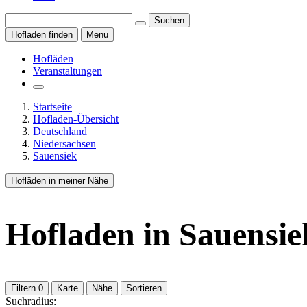
Suchen
Hofladen finden
Menu
Hofläden
Veranstaltungen
Startseite
Hofladen-Übersicht
Deutschland
Niedersachsen
Sauensiek
Hofläden in meiner Nähe
Hofladen
in Sauensie
Filtern
0
Karte
Nähe
Sortieren
Suchradius: