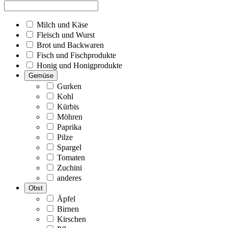
Milch und Käse
Fleisch und Wurst
Brot und Backwaren
Fisch und Fischprodukte
Honig und Honigprodukte
Gemüse
Gurken
Kohl
Kürbis
Möhren
Paprika
Pilze
Spargel
Tomaten
Zuchini
anderes
Obst
Äpfel
Birnen
Kirschen