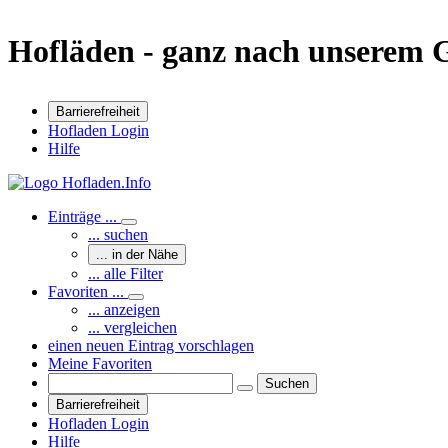
Hofläden - ganz nach unserem
Barrierefreiheit
Hofladen Login
Hilfe
Einträge ...
... suchen
... in der Nähe
... alle Filter
Favoriten ...
... anzeigen
... vergleichen
einen neuen Eintrag vorschlagen
Meine Favoriten
Suchen
Barrierefreiheit
Hofladen Login
Hilfe