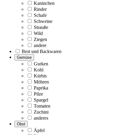
Kaninchen
Rinder
Schafe
Schweine
Strauße
Wild
Ziegen
andere
Brot und Backwaren
Gemüse
Gurken
Kohl
Kürbis
Möhren
Paprika
Pilze
Spargel
Tomaten
Zuchini
anderes
Obst
Äpfel