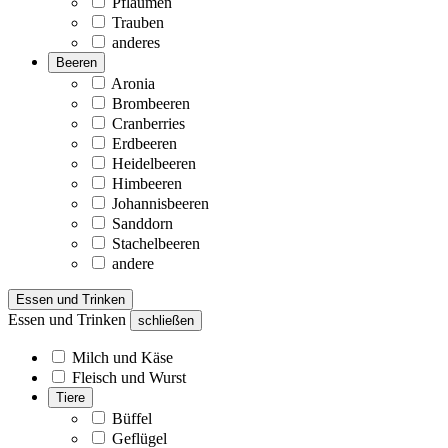
Pflaumen
Trauben
anderes
Beeren
Aronia
Brombeeren
Cranberries
Erdbeeren
Heidelbeeren
Himbeeren
Johannisbeeren
Sanddorn
Stachelbeeren
andere
Essen und Trinken
Essen und Trinken
schließen
Milch und Käse
Fleisch und Wurst
Tiere
Büffel
Geflügel