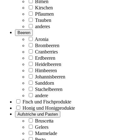
Birnen
Kirschen
Pflaumen
Trauben
anderes
Beeren
Aronia
Brombeeren
Cranberries
Erdbeeren
Heidelbeeren
Himbeeren
Johannisbeeren
Sanddorn
Stachelbeeren
andere
Fisch und Fischprodukte
Honig und Honigprodukte
Aufstriche und Pasten
Bruscetta
Gelees
Marmelade
Pesto