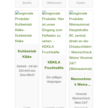
Beelitz
Ottobeuren
Kürten
Kuhbetrieb
Kläke
KEKILA
Geduld - mit der
Fruchtsäfte
Zeit wird aus
Gras Milch!
Ein saftiges
Mannschrec
Vergnügen
k Weine
Vinomat 24/7
Vinomat
(Weinautom
Mannschreck
at)
Wein 24/7