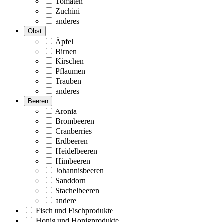
Tomaten
Zuchini
anderes
Obst
Äpfel
Birnen
Kirschen
Pflaumen
Trauben
anderes
Beeren
Aronia
Brombeeren
Cranberries
Erdbeeren
Heidelbeeren
Himbeeren
Johannisbeeren
Sanddorn
Stachelbeeren
andere
Fisch und Fischprodukte
Honig und Honigprodukte