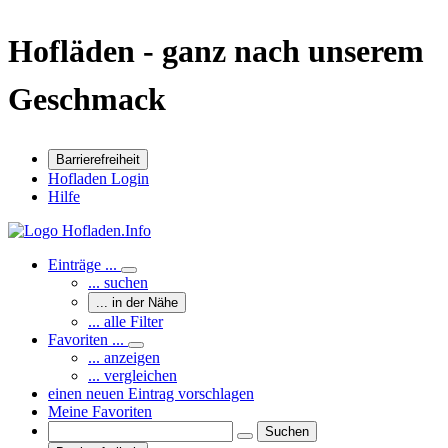
Hofläden - ganz nach unserem
Geschmack
Barrierefreiheit
Hofladen Login
Hilfe
Einträge ...
... suchen
... in der Nähe
... alle Filter
Favoriten ...
... anzeigen
... vergleichen
einen neuen Eintrag vorschlagen
Meine Favoriten
Suchen