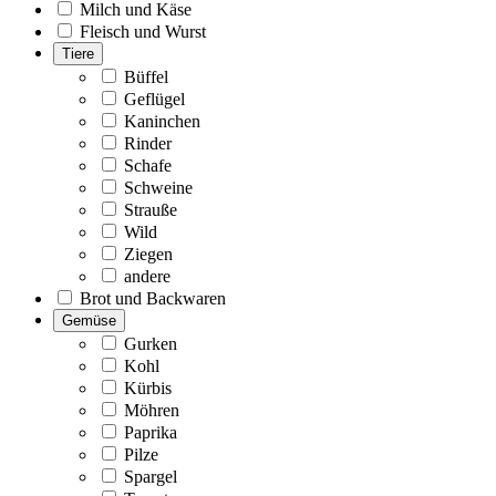
Milch und Käse
Fleisch und Wurst
Tiere
Büffel
Geflügel
Kaninchen
Rinder
Schafe
Schweine
Strauße
Wild
Ziegen
andere
Brot und Backwaren
Gemüse
Gurken
Kohl
Kürbis
Möhren
Paprika
Pilze
Spargel