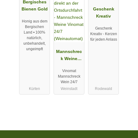
Bergisches
Bienen Gold
Geschenk
Kreativ
Honig aus dem
Bergischen
Geschenk
Land • 100%
Kreativ - Kerzen
natürlich,
für jeden Anlass
unbehandelt,
ungeimpft
Mannschrec
k Weine
Vinomat 24/7
Vinomat
(Weinautom
Mannschreck
at)
Wein 24/7
Kürten
Weinstadt
Rodewald