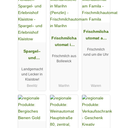
Frischmilcha
Frischmilcha
utomat am
utomat in
Famila
Frischmilch
Spargel–
Marihn
rund um die Uhr
Frischmilch aus
und
Bollewick
Erlebnishof
Landgemacht
Klaistow
und Lecker in
Klaistow!
Beelitz
Marihn
Waren