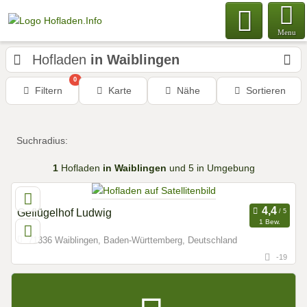
Menu
Hofladen
in Waiblingen
0
Filtern
Karte
Nähe
Sortieren
Suchradius:
1
Hofladen
in Waiblingen
und 5 in Umgebung
Geflügelhof Ludwig
1 Bew.
71336 Waiblingen, Baden-Württemberg, Deutschland
-19