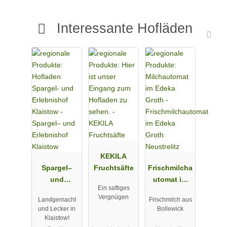
Interessante Hofläden
KEKILA
Spargel–
Fruchtsäfte
Frischmilcha
und
utomat im
Ein saftiges
Erlebnishof
Edeka Groth
Vergnügen
Landgemacht
Frischmilch aus
Klaistow
Neustrelitz
und Lecker in
Bollewick
Klaistow!