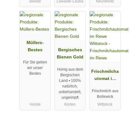
Beelitz
Lawalde-Lauba
Neustrelitz
Müllers-
Bestes
Bergisches
Bienen Gold
Für Sie geben
wir unser
Honig aus dem
Frischmilcha
Bestes
Bergischen
utomat im
Land • 100%
Rewe
natürlich,
Frischmilch aus
unbehandelt,
Bollewick
ungeimpft
Holste
Kürten
Wittstock