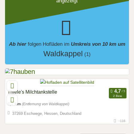
angezeigt
Ab hier
folgen
Hofläden
im
Umkreis von 10 km um
Waldkappel
(1)
Thiele's Milchtankstelle
2 Bew.
6,7 km
(Entfernung von Waldkappel)
37269 Eschwege, Hessen, Deutschland
-116