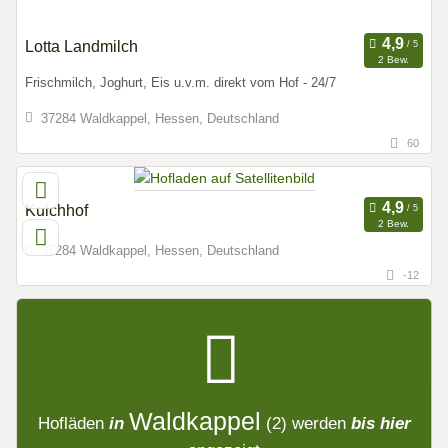
Lotta Landmilch
2 Bew.
Frischmilch, Joghurt, Eis u.v.m. direkt vom Hof - 24/7
37284 Waldkappel, Hessen, Deutschland
60
Kulchhof
2 Bew.
37284 Waldkappel, Hessen, Deutschland
-12
Waldkappel
Hofläden
in
(2)
werden
bis hier