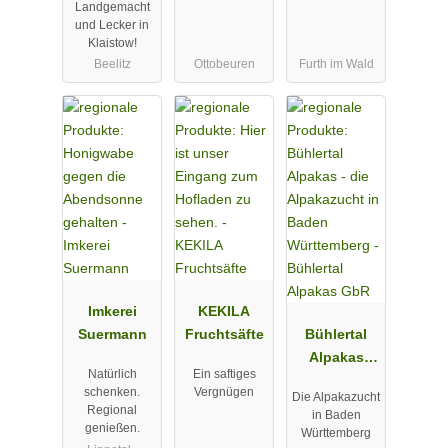
Landgemacht
Klaistow
und Lecker in
Klaistow!
Beelitz
Ottobeuren
Furth im Wald
Imkerei
KEKILA
Suermann
Fruchtsäfte
Bühlertal
Alpakas
Natürlich
Ein saftiges
GbR
schenken.
Vergnügen
Die Alpakazucht
Regional
in Baden
genießen.
Württemberg