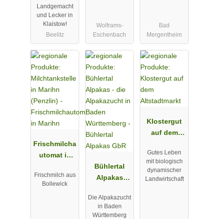
Landgemacht
Klaistow
und Lecker in
Klaistow!
Wolframs-
Bad
Beelitz
Eschenbach
Mergentheim
Klostergut
auf dem
Frischmilcha
Altstadtmark
Gutes Leben
utomat in
t
mit biologisch
Marihn
Bühlertal
dynamischer
Frischmilch aus
Alpakas
Landwirtschaft
Bollewick
GbR
Die Alpakazucht
in Baden
Württemberg