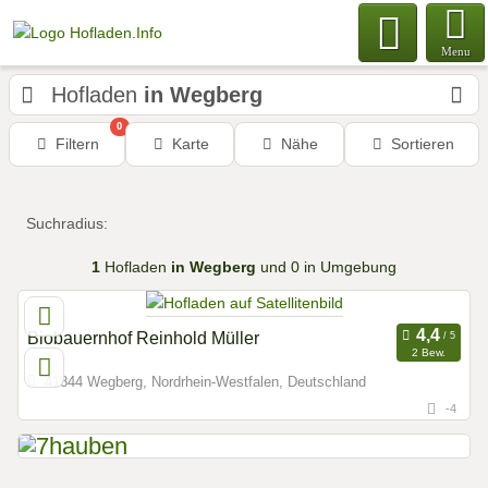
Menu
Hofladen
in Wegberg
0
Filtern
Karte
Nähe
Sortieren
Suchradius:
1
Hofladen
in Wegberg
und 0 in Umgebung
Biobauernhof Reinhold Müller
2 Bew.
41844 Wegberg, Nordrhein-Westfalen, Deutschland
-4