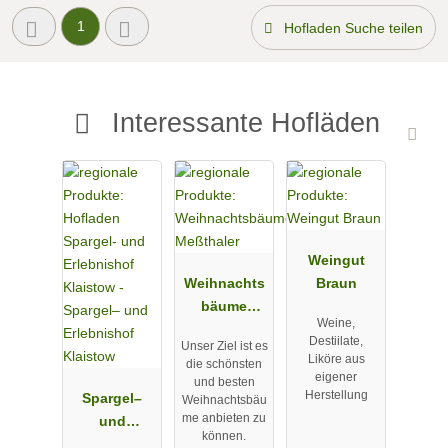
1
Hofladen Suche teilen
Interessante Hofläden
Weingut
Weihnachts
Braun
bäume
Weine,
Meßthaler
Destiilate,
Unser Ziel ist es
Liköre aus
die schönsten
eigener
und besten
Herstellung
Spargel–
Weihnachtsbäu
me anbieten zu
und
können.
Erlebnishof