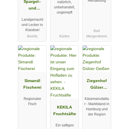
Herstellung
Spargel–
natürlich,
unbehandelt,
und
ungeimpft
Erlebnishof
Landgemacht
Klaistow
und Lecker in
Klaistow!
Bad
Beelitz
Kürten
Mergentheim
Simandl
Ziegenhof
Fischerei
Gülzer
Geißen
Regionaler
Käsemanufaktu
Fisch
r - Marktstand in
KEKILA
Hamburg und
Fruchtsäfte
der Region
Ein saftiges