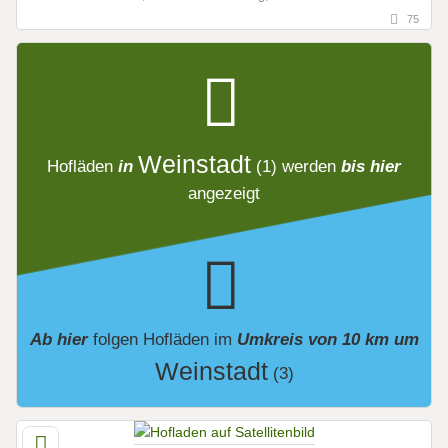
75
Weinstadt
Hofläden
in
(1)
werden
bis hier
angezeigt
Ab hier
folgen
Hofläden
im
Umkreis von 10 km um
Weinstadt
(3)