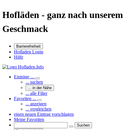
Hofläden - ganz nach unserem
Geschmack
Barrierefreiheit
Hofladen Login
Hilfe
Einträge ...
... suchen
... in der Nähe
... alle Filter
Favoriten ...
... anzeigen
... vergleichen
einen neuen Eintrag vorschlagen
Meine Favoriten
Suchen