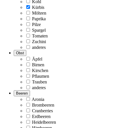
Kohl
Kürbis
Möhren
Paprika
Pilze
Spargel
Tomaten
Zuchini
anderes
Obst
Äpfel
Birnen
Kirschen
Pflaumen
Trauben
anderes
Beeren
Aronia
Brombeeren
Cranberries
Erdbeeren
Heidelbeeren
Himbeeren