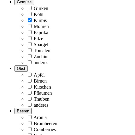
Gemüse
Gurken
Kohl
Kürbis
Möhren
Paprika
Pilze
Spargel
Tomaten
Zuchini
anderes
Obst
Äpfel
Birnen
Kirschen
Pflaumen
Trauben
anderes
Beeren
Aronia
Brombeeren
Cranberries