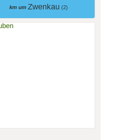
Zwenkau
km um
(2)