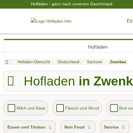
Hofläden - ganz nach unserem Geschmack
Ein
Hofläden
Hofladen-Übersicht
Deutschland
Sachsen
Zwenkau
Hofladen
in Zwen
Milch und Käse
Fleisch und Wurst
Brot u
Essen und Trinken
Non Food
Service