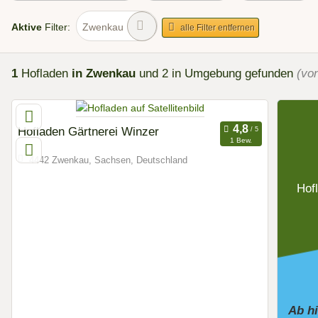
Aktive
Filter:
Zwenkau
alle Filter entfernen
1
Hofladen
in Zwenkau
und 2 in Umgebung
gefunden
(vo
Hofladen Gärtnerei Winzer
1 Bew.
4442 Zwenkau, Sachsen, Deutschland
Hof
Ab h