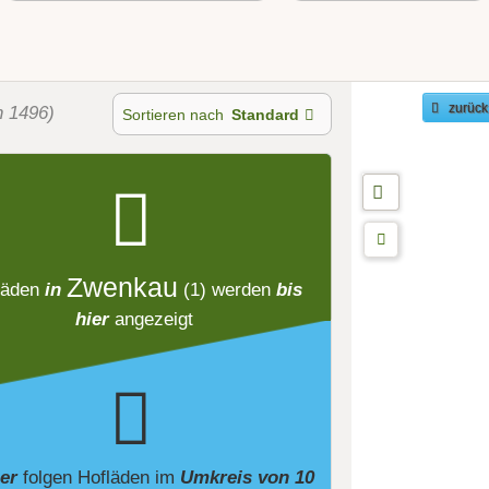
n 1496)
zurück
Sortieren nach
Standard
Zwenkau
läden
in
(1)
werden
bis
hier
angezeigt
ier
folgen
Hofläden
im
Umkreis von 10