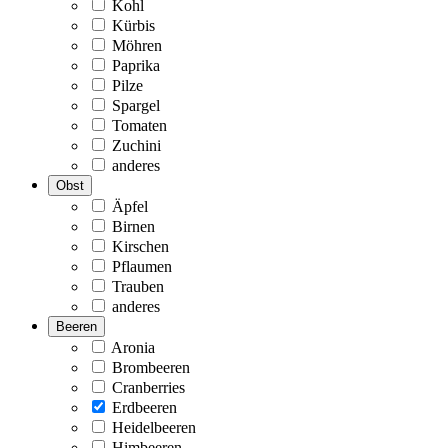
Kohl
Kürbis
Möhren
Paprika
Pilze
Spargel
Tomaten
Zuchini
anderes
Obst
Äpfel
Birnen
Kirschen
Pflaumen
Trauben
anderes
Beeren
Aronia
Brombeeren
Cranberries
Erdbeeren
Heidelbeeren
Himbeeren