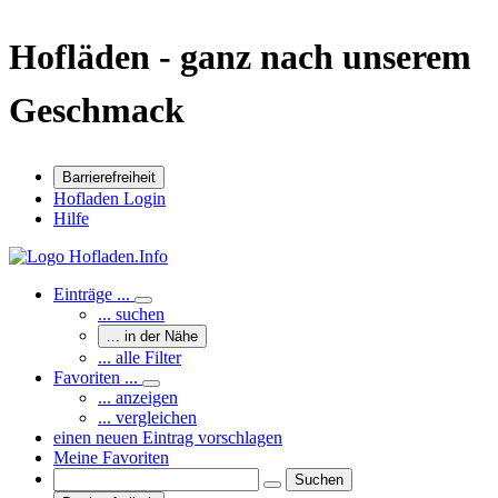
Hofläden - ganz nach unserem
Geschmack
Barrierefreiheit
Hofladen Login
Hilfe
Einträge ...
... suchen
... in der Nähe
... alle Filter
Favoriten ...
... anzeigen
... vergleichen
einen neuen Eintrag vorschlagen
Meine Favoriten
Suchen