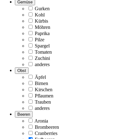
Gemüse
Gurken
Kohl
Kürbis
Möhren
Paprika
Pilze
Spargel
Tomaten
Zuchini
anderes
Obst
Äpfel
Birnen
Kirschen
Pflaumen
Trauben
anderes
Beeren
Aronia
Brombeeren
Cranberries