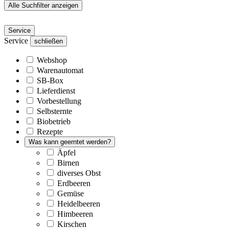
Alle Suchfilter anzeigen
Service
Service
schließen
Webshop
Warenautomat
SB-Box
Lieferdienst
Vorbestellung
Selbsternte
Biobetrieb
Rezepte
Was kann geerntet werden?
Äpfel
Birnen
diverses Obst
Erdbeeren
Gemüse
Heidelbeeren
Himbeeren
Kirschen