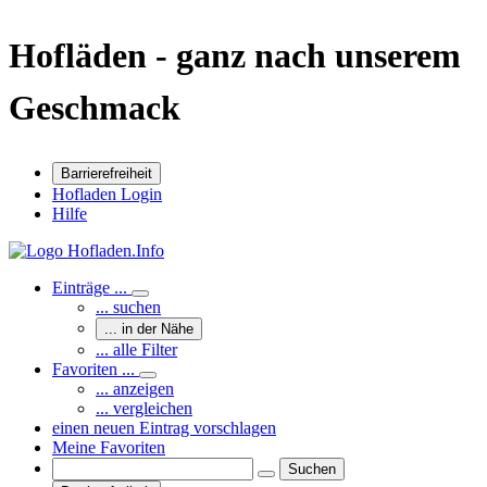
Hofläden - ganz nach unserem
Geschmack
Barrierefreiheit
Hofladen Login
Hilfe
Einträge ...
... suchen
... in der Nähe
... alle Filter
Favoriten ...
... anzeigen
... vergleichen
einen neuen Eintrag vorschlagen
Meine Favoriten
Suchen