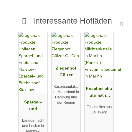
Interessante Hofläden
Ziegenhof
Gülzer
Geißen
Käsemanufaktu
Frischmilcha
r - Marktstand in
utomat in
Hamburg und
Spargel–
Marihn
der Region
Frischmilch aus
und
Bollewick
Erlebnishof
Landgemacht
Klaistow
und Lecker in
Klaistow!