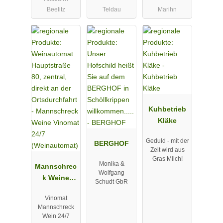
Beelitz
Teldau
Marihn
Kuhbetrieb
Kläke
Geduld - mit der
BERGHOF
Zeit wird aus
Gras Milch!
Monika &
Mannschrec
Wolfgang
k Weine
Schudt GbR
Vinomat 24/7
Vinomat
(Weinautom
Mannschreck
at)
Wein 24/7