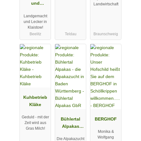
und
Landwirtschaft
Erlebnishof
Landgemacht
Klaistow
und Lecker in
Klaistow!
Beelitz
Teldau
Braunschweig
Kuhbetrieb
Kläke
Geduld - mit der
Bühlertal
BERGHOF
Zeit wird aus
Alpakas
Gras Milch!
Monika &
GbR
Wolfgang
Die Alpakazucht