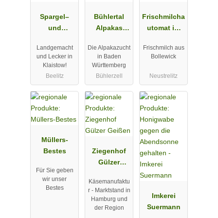
Spargel–
Bühlertal
Frischmilcha
und
Alpakas
utomat im
Erlebnishof
GbR
Edeka Groth
Landgemacht
Die Alpakazucht
Frischmilch aus
Klaistow
Neustrelitz
und Lecker in
in Baden
Bollewick
Klaistow!
Württemberg
Beelitz
Bühlerzell
Neustrelitz
Müllers-
Bestes
Ziegenhof
Gülzer
Für Sie geben
Geißen
wir unser
Käsemanufaktu
Bestes
r - Marktstand in
Imkerei
Hamburg und
Suermann
der Region