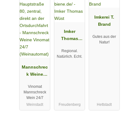
Imkerei T.
Brand
Imker
Gutes aus der
Thomas
Natur!
Wüst
Regional.
Natürlich. Echt.
Mannschrec
k Weine
Vinomat 24/7
Vinomat
(Weinautom
Mannschreck
at)
Wein 24/7
Weinstadt
Freudenberg
Hettstadt