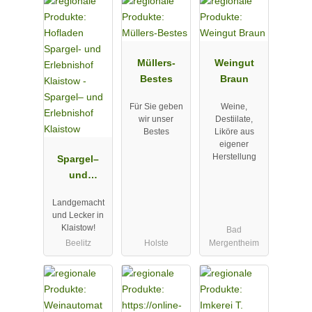
Müllers-
Weingut
Bestes
Braun
Für Sie geben
Weine,
wir unser
Destiilate,
Bestes
Liköre aus
eigener
Herstellung
Spargel–
und
Erlebnishof
Landgemacht
Klaistow
und Lecker in
Klaistow!
Bad
Beelitz
Holste
Mergentheim