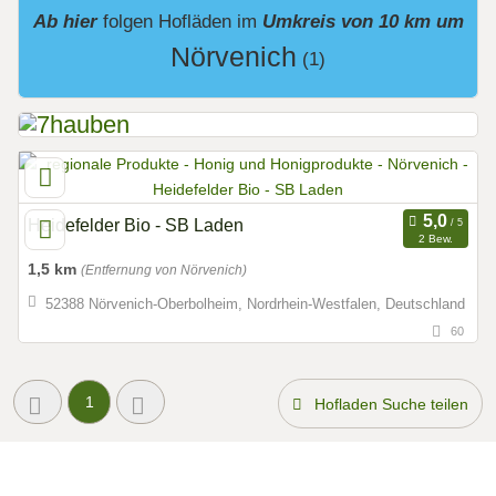
Ab hier
folgen
Hofläden
im
Umkreis von 10 km um
Nörvenich
(1)
Heidefelder Bio - SB Laden
2 Bew.
1,5 km
(Entfernung von Nörvenich)
52388 Nörvenich-Oberbolheim, Nordrhein-Westfalen, Deutschland
60
1
Hofladen Suche teilen