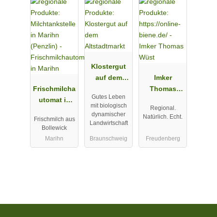
Klostergut
auf dem
Imker
Frischmilcha
Altstadtmark
Thomas
Gutes Leben
utomat in
t
Wüst
mit biologisch
Regional.
Marihn
dynamischer
Natürlich. Echt.
Frischmilch aus
Landwirtschaft
Bollewick
Marihn
Braunschweig
Freudenberg