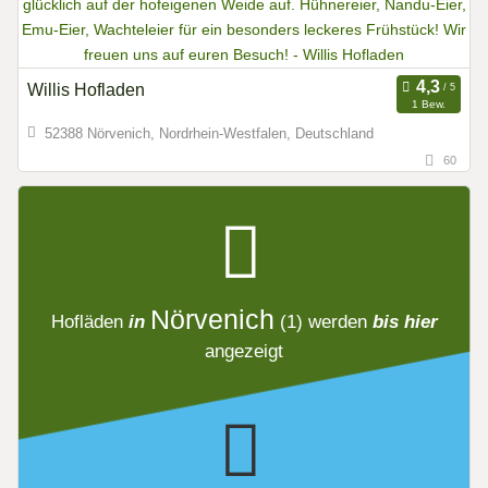
Willis Hofladen
1 Bew.
52388 Nörvenich, Nordrhein-Westfalen, Deutschland
60
Nörvenich
Hofläden
in
(1)
werden
bis hier
angezeigt