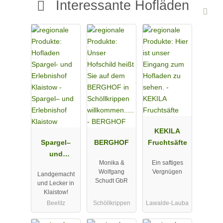
Interessante Hofläden
KEKILA
Spargel–
BERGHOF
Fruchtsäfte
und
Monika &
Ein saftiges
Erlebnishof
Wolfgang
Vergnügen
Landgemacht
Klaistow
Schudt GbR
und Lecker in
Klaistow!
Beelitz
Schöllkrippen
Lawalde-Lauba