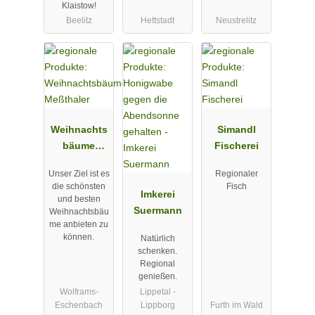
Klaistow!
Beelitz
Hettstadt
Neustrelitz
Weihnachts
Simandl
bäume
Fischerei
Meßthaler
Unser Ziel ist es
Regionaler
die schönsten
Fisch
Imkerei
und besten
Suermann
Weihnachtsbäu
me anbieten zu
können.
Natürlich
schenken.
Regional
genießen.
Wolframs-
Lippetal -
Eschenbach
Lippborg
Furth im Wald