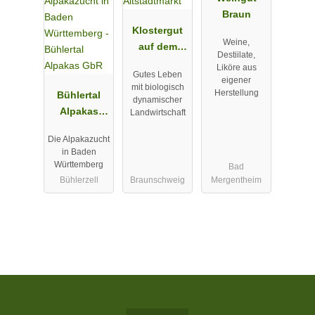
Braun
Klostergut
Weine,
auf dem
Destiilate,
Altstadtmark
Liköre aus
Gutes Leben
t
eigener
mit biologisch
Herstellung
Bühlertal
dynamischer
Alpakas
Landwirtschaft
GbR
Die Alpakazucht
in Baden
Württemberg
Bad
Bühlerzell
Braunschweig
Mergentheim