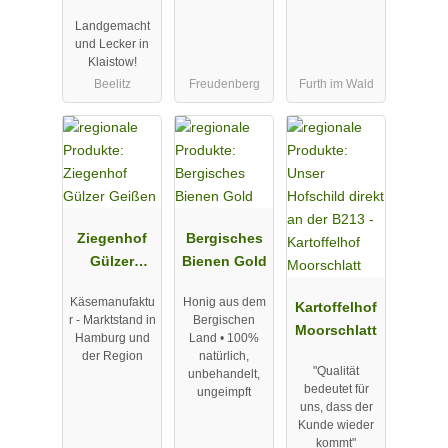
Erlebnishof
Landgemacht
Klaistow
und Lecker in
Klaistow!
Beelitz
Freudenberg
Furth im Wald
Ziegenhof
Bergisches
Gülzer
Bienen Gold
Geißen
Käsemanufaktu
Honig aus dem
Kartoffelhof
r - Marktstand in
Bergischen
Moorschlatt
Hamburg und
Land • 100%
der Region
natürlich,
"Qualität
unbehandelt,
bedeutet für
ungeimpft
uns, dass der
Kunde wieder
kommt"