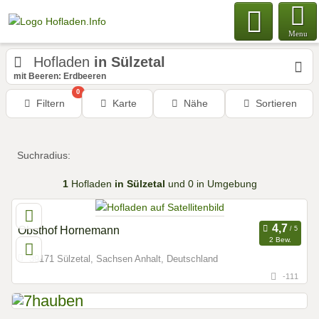
Menu
Hofladen
in Sülzetal
mit Beeren: Erdbeeren
0
Filtern
Karte
Nähe
Sortieren
Suchradius:
1
Hofladen
in Sülzetal
und 0 in Umgebung
Obsthof Hornemann
2 Bew.
39171 Sülzetal, Sachsen Anhalt, Deutschland
-111