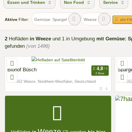
Essen und Trinken
Non Food
Service
Aktive
Filter:
Gemüse: Spargel
Weeze
alle Fil
2
Hofläden
in Weeze
und 1 in Umgebung
mit Gemüse: S
gefunden
(von 1496)
Biohof Büsch
Sparge
2 Bew.
47652 Weeze, Nordrhein-Westfalen, Deutschland
47652
-1
Weeze