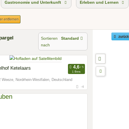
Gastronomie und Unterkunft
Erleben und Lernen
ter entfernen
pargel
zurück
Sortieren
Standard
nach
lhof Ketelaars
1 Bew.
 Weeze, Nordrhein-Westfalen, Deutschland
-4