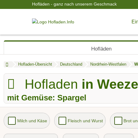
Hofläden - ganz nach unserem Geschmack
Ein
Hofläden
Hofladen-Übersicht
Deutschland
Nordrhein-Westfalen
W
Hofladen
in Weez
mit Gemüse: Spargel
Milch und Käse
Fleisch und Wurst
Brot u