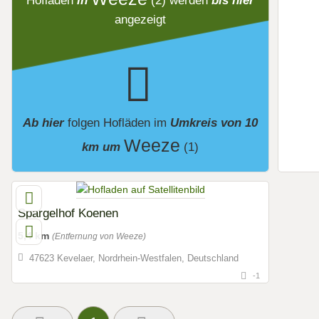
Hofläden
in
(2)
werden
bis hier
angezeigt
Ab hier
folgen
Hofläden
im
Umkreis von 10
Weeze
km um
(1)
Spargelhof Koenen
5,4 km
(Entfernung von Weeze)
47623 Kevelaer, Nordrhein-Westfalen, Deutschland
-1