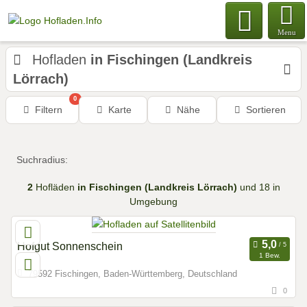
Menu
Hofladen
in Fischingen (Landkreis
Lörrach)
0
Filtern
Karte
Nähe
Sortieren
Suchradius:
2
Hofläden
in Fischingen (Landkreis Lörrach)
und 18 in
Umgebung
Hofgut Sonnenschein
1 Bew.
79592 Fischingen, Baden-Württemberg, Deutschland
0