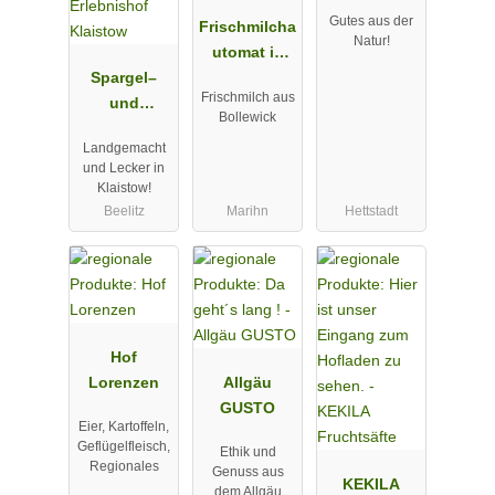
Gutes aus der
Frischmilcha
Natur!
utomat in
Spargel–
Marihn
Frischmilch aus
und
Bollewick
Erlebnishof
Landgemacht
Klaistow
und Lecker in
Klaistow!
Beelitz
Marihn
Hettstadt
Hof
Lorenzen
Allgäu
GUSTO
Eier, Kartoffeln,
Geflügelfleisch,
Ethik und
Regionales
Genuss aus
KEKILA
dem Allgäu