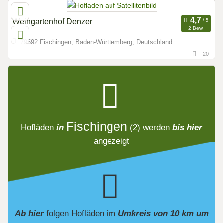
Weingartenhof Denzer
2 Bew.
79592 Fischingen, Baden-Württemberg, Deutschland
-20
Fischingen
Hofläden
in
(2)
werden
bis hier
angezeigt
Ab hier
folgen
Hofläden
im
Umkreis von 10 km um